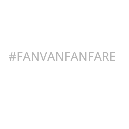
#FANVANFANFARE
Eendracht Aalten: jouw muzikale th
warm welkom en de mogelijkheid 
ontwikkelen. Samen maken we de
we onvergetelijke momenten. Kom
waarom wij zo fan zijn van fanfar